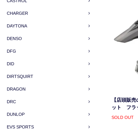
CASTROL
CHARGER
DAYTONA
DENSO
DFG
DID
DIRTSQUIRT
DRAGON
【店頭販売の
DRC
ット フラ
DUNLOP
SOLD OUT
EVS SPORTS