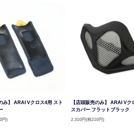
み】 ARAI Vクロス4用 スト
【店頭販売のみ】 ARAI Vク
ー
スカバー フラットブラック
40円)
2,310円(税210円)