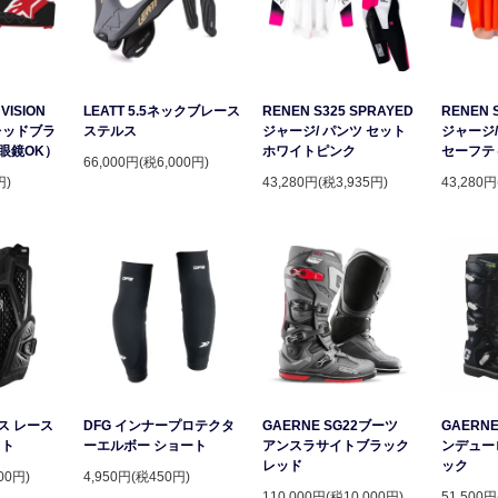
VISION
LEATT 5.5ネックブレース
RENEN S325 SPRAYED
RENEN 
レッドブラ
ステルス
ジャージ/ パンツ セット
ジャージ/
眼鏡OK）
ホワイトピンク
セーフテ
66,000円(税6,000円)
円)
43,280円(税3,935円)
43,280円
ース レース
DFG インナープロテクタ
GAERNE SG22ブーツ
GAERNE
スト
ーエルボー ショート
アンスラサイトブラック
ンデュー
レッド
ック
00円)
4,950円(税450円)
110,000円(税10,000円)
51,500円