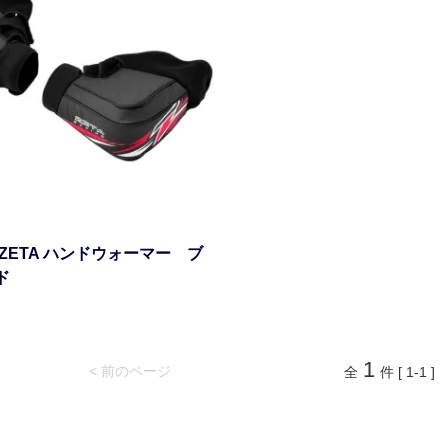
ZETA ハンドウォーマー ブ
ド
1
< 前のページ
全
件 [ 1-1 ]