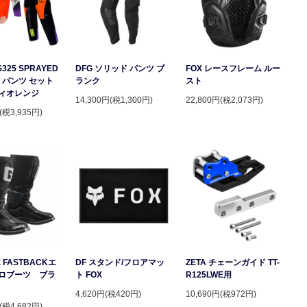
S325 SPRAYED
DFG ソリッド パンツ ブ
FOX レースフレーム ルー
 パンツ セット
ランク
スト
ィオレンジ
14,300円(税1,300円)
22,800円(税2,073円)
(税3,935円)
 FASTBACKエ
DF スタンド/フロアマッ
ZETA チェーンガイド TT-
ロブーツ ブラ
ト FOX
R125LWE用
4,620円(税420円)
10,690円(税972円)
(税4,682円)