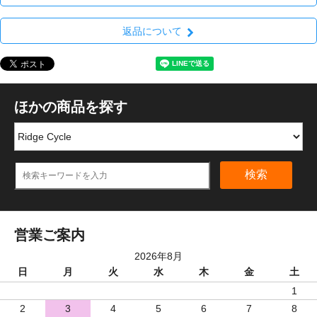
返品について
ほかの商品を探す
検索
営業ご案内
2026年8月
日
月
火
水
木
金
土
1
2
3
4
5
6
7
8