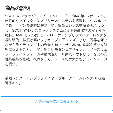
商品の説明
SCOTTのフラッグシップモトクロスゴーグルの第2世代モデル。
画期的なクイックレンズリリースシステムを搭載し、4つのレン
ズロックピンを瞬時に解除可能。簡単なレンズ交換を実現しつ
つ、SCOTTのレンズロックシステムによる最高水準の安全性を
維持。AMP モデルには、SCOTTのアンプリファイアーレンズを
標準装備。強度が高いプリカーブ加工レンズにより、視界を守り
ながらライディング中の視覚を向上させ、地面の輪郭や変化を鮮
明に捉えることが可能。新しいモダンなデザインと、ノースウェ
ットフェイスフォームや最大視野、可動式アウトリガーなどの高
性能機能を搭載。視界を守り、レースでの大きなアドバンテージ
を提供。
装着レンズ：アンプリファイヤーブルークロームレンズ(可視透
過率31%)
この商品を友達に教える