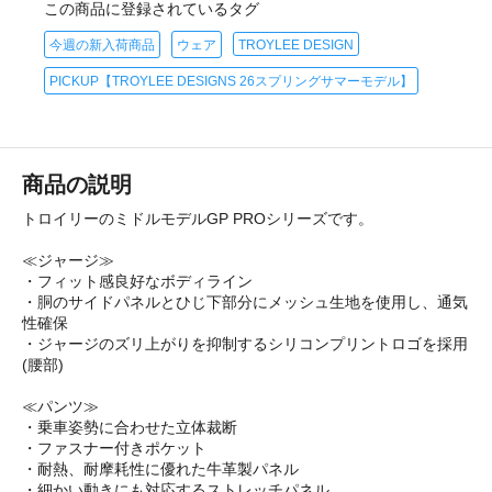
この商品に登録されているタグ
今週の新入荷商品
ウェア
TROYLEE DESIGN
PICKUP【TROYLEE DESIGNS 26スプリングサマーモデル】
商品の説明
トロイリーのミドルモデルGP PROシリーズです。
≪ジャージ≫
・フィット感良好なボディライン
・胴のサイドパネルとひじ下部分にメッシュ生地を使用し、通気
性確保
・ジャージのズリ上がりを抑制するシリコンプリントロゴを採用
(腰部)
≪パンツ≫
・乗車姿勢に合わせた立体裁断
・ファスナー付きポケット
・耐熱、耐摩耗性に優れた牛革製パネル
・細かい動きにも対応するストレッチパネル