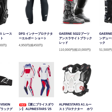
ース レース
DFG インナープロテクタ
GAERNE SG22ブーツ
GAERNE
スト
ーエルボー ショート
アンスラサイトブラック
ンデュー
レッド
ック
00円)
4,950円(税450円)
110,000円(税10,000円)
51,500円
VISION
【更にプライスダウ
ALPINESTARS A1 ルー
ブラックグ
ン】 ALPINESTARS ’25
ストプロテクター ホワ