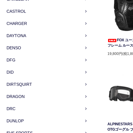
CASTROL
CHARGER
DAYTONA
FOX ユ
フレーム ルー
DENSO
19,800円(税1,8
DFG
DID
DIRTSQUIRT
DRAGON
DRC
DUNLOP
ALPINESTARS 
OTGゴーグル 
EVS SPORTS