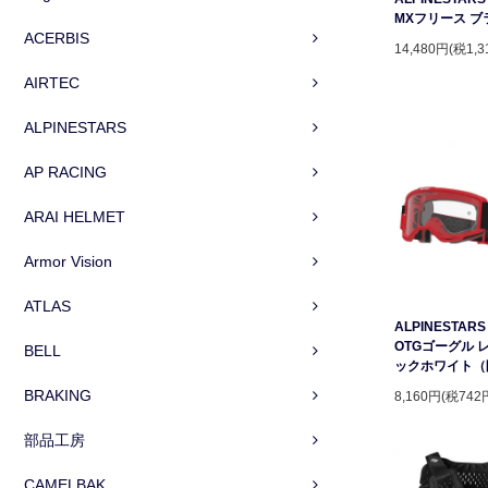
MXフリース ブ
ACERBIS
14,480円(税1,3
AIRTEC
ALPINESTARS
AP RACING
ARAI HELMET
Armor Vision
ATLAS
ALPINESTARS 
OTGゴーグル 
BELL
ックホワイト（
BRAKING
8,160円(税742
部品工房
CAMELBAK