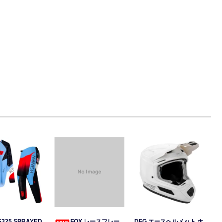
S325 SPRAYED
FOX レースフレー
DFG エースヘルメット ホ