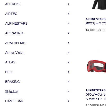
ACERBIS
AIRTEC
ALPINESTAR
ALPINESTARS
MXフリース ブ
14,480円(税1,3
AP RACING
ARAI HELMET
Armor Vision
ATLAS
BELL
BRAKING
ALPINESTARS 
部品工房
OTGゴーグル 
ックホワイト（
CAMELBAK
8,160円(税742