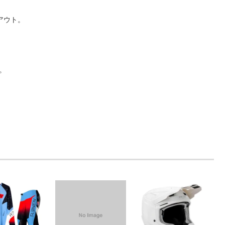
アウト。
。