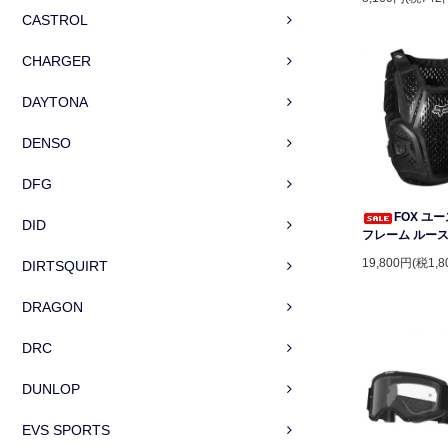
CASTROL
CHARGER
DAYTONA
DENSO
DFG
FOX ユ
DID
フレーム ルー
19,800円(税1,8
DIRTSQUIRT
DRAGON
DRC
DUNLOP
EVS SPORTS