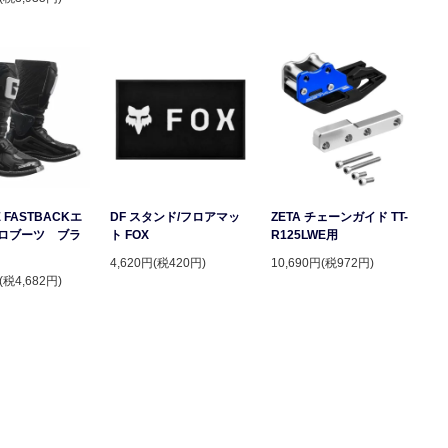
 FASTBACKエ
DF スタンド/フロアマッ
ZETA チェーンガイド TT-
ロブーツ ブラ
ト FOX
R125LWE用
4,620円(税420円)
10,690円(税972円)
(税4,682円)