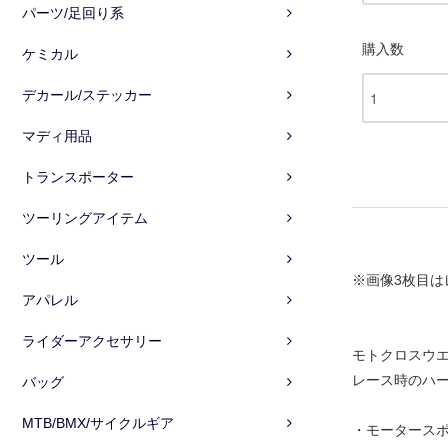
パーツ/足回り系
購入数
ケミカル
デカール/ステッカー
マディ用品
トランスポーター
ツーリングアイテム
ツール
※画像3枚目は
アパレル
ライダーアクセサリー
モトクロスウ
レース時のハ
バッグ
MTB/BMX/サイクルギア
・モータース