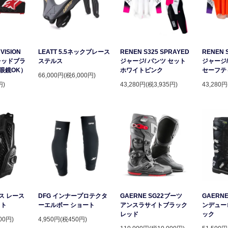
VISION
LEATT 5.5ネックブレース
RENEN S325 SPRAYED
RENEN 
レッドブラ
ステルス
ジャージ/ パンツ セット
ジャージ/
眼鏡OK）
ホワイトピンク
セーフテ
66,000円(税6,000円)
円)
43,280円(税3,935円)
43,280円
ース レース
DFG インナープロテクタ
GAERNE SG22ブーツ
GAERNE
スト
ーエルボー ショート
アンスラサイトブラック
ンデュー
レッド
ック
00円)
4,950円(税450円)