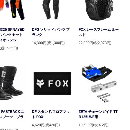
S325 SPRAYED
DFG ソリッド パンツ ブ
FOX レースフレーム ルー
 パンツ セット
ランク
スト
ィオレンジ
14,300円(税1,300円)
22,800円(税2,073円)
(税3,935円)
 FASTBACKエ
DF スタンド/フロアマッ
ZETA チェーンガイド TT-
ロブーツ ブラ
ト FOX
R125LWE用
4,620円(税420円)
10,690円(税972円)