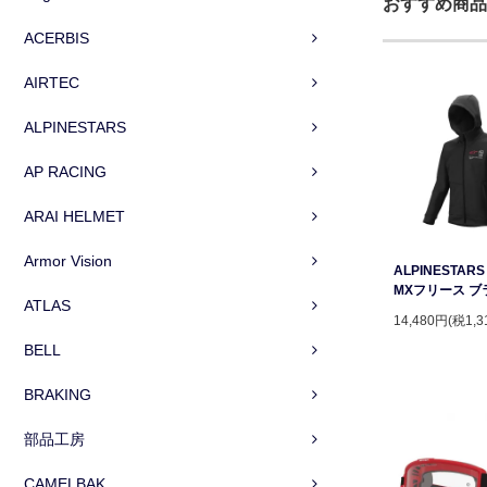
おすすめ商品
ACERBIS
AIRTEC
ALPINESTARS
AP RACING
ARAI HELMET
Armor Vision
ALPINESTAR
MXフリース ブ
ATLAS
14,480円(税1,3
BELL
BRAKING
部品工房
CAMELBAK