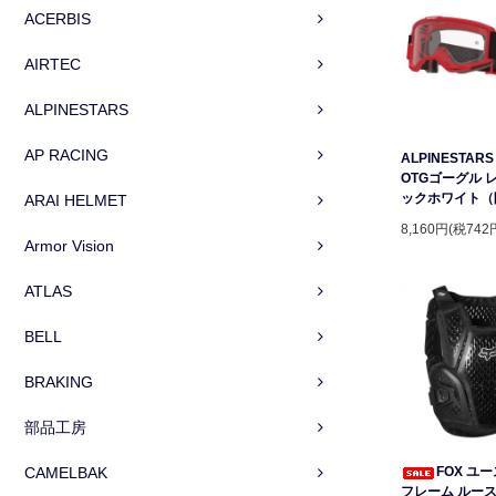
ACERBIS
AIRTEC
ALPINESTARS
AP RACING
ALPINESTARS 
OTGゴーグル 
ックホワイト（
ARAI HELMET
8,160円(税742
Armor Vision
ATLAS
BELL
BRAKING
部品工房
CAMELBAK
FOX ユ
フレーム ルー