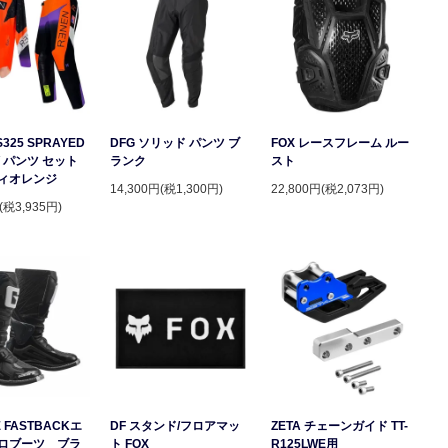
S325 SPRAYED
DFG ソリッド パンツ ブ
FOX レースフレーム ルー
 パンツ セット
ランク
スト
ィオレンジ
14,300円(税1,300円)
22,800円(税2,073円)
(税3,935円)
 FASTBACKエ
DF スタンド/フロアマッ
ZETA チェーンガイド TT-
ロブーツ ブラ
ト FOX
R125LWE用