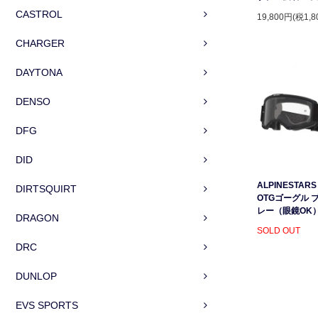
CASTROL
19,800円(税1,8
CHARGER
DAYTONA
DENSO
DFG
DID
ALPINESTARS 
DIRTSQUIRT
OTGゴーグル 
レー（眼鏡OK
DRAGON
SOLD OUT
DRC
DUNLOP
EVS SPORTS