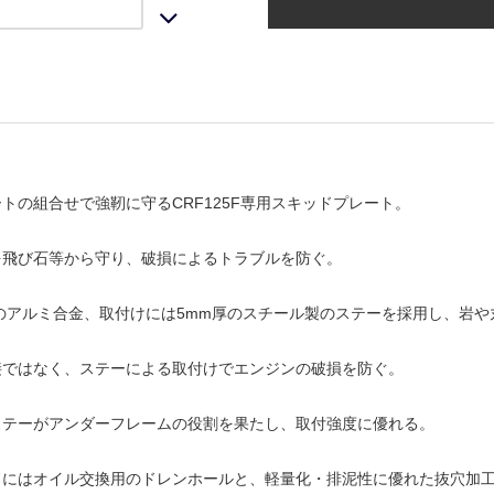
トの組合せで強靭に守るCRF125F専用スキッドプレート。
を飛び石等から守り、破損によるトラブルを防ぐ。
のアルミ合金、取付けには5mm厚のスチール製のステーを採用し、岩
接ではなく、ステーによる取付けでエンジンの破損を防ぐ。
ステーがアンダーフレームの役割を果たし、取付強度に優れる。
ドにはオイル交換用のドレンホールと、軽量化・排泥性に優れた抜穴加