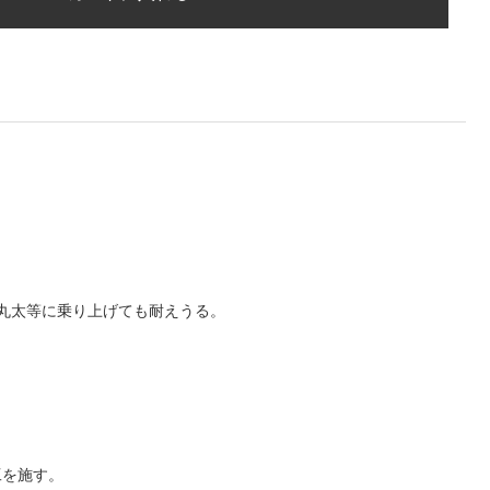
や丸太等に乗り上げても耐えうる。
工を施す。