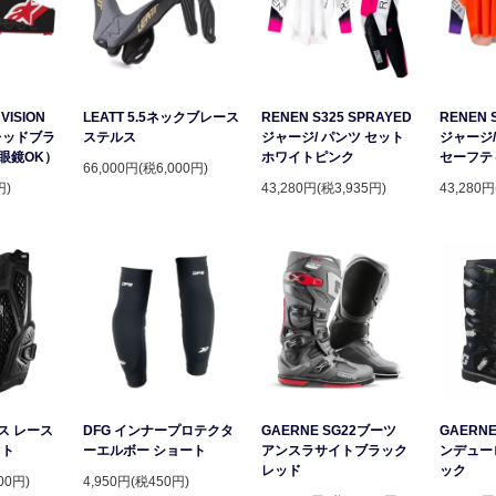
VISION
LEATT 5.5ネックブレース
RENEN S325 SPRAYED
RENEN 
レッドブラ
ステルス
ジャージ/ パンツ セット
ジャージ/
眼鏡OK）
ホワイトピンク
セーフテ
66,000円(税6,000円)
円)
43,280円(税3,935円)
43,280円
ース レース
DFG インナープロテクタ
GAERNE SG22ブーツ
GAERNE
スト
ーエルボー ショート
アンスラサイトブラック
ンデュー
レッド
ック
00円)
4,950円(税450円)