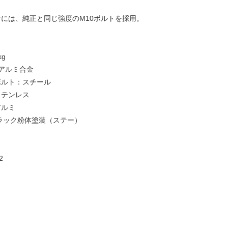
には、純正と同じ強度のM10ボルトを採用。
kg
：アルミ合金
ボルト：スチール
ステンレス
アルミ
ラック粉体塗装（ステー）
2