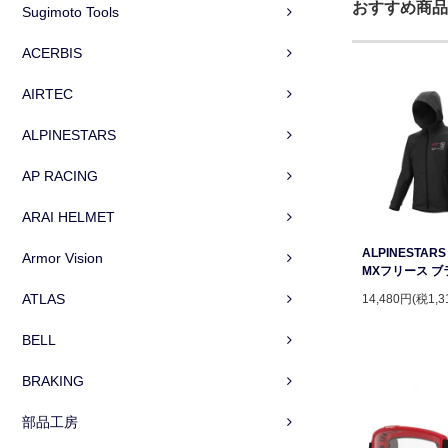
おすすめ商品
Sugimoto Tools
ACERBIS
AIRTEC
ALPINESTARS
AP RACING
ARAI HELMET
ALPINESTAR
Armor Vision
MXフリース ブ
ATLAS
14,480円(税1,3
BELL
BRAKING
部品工房