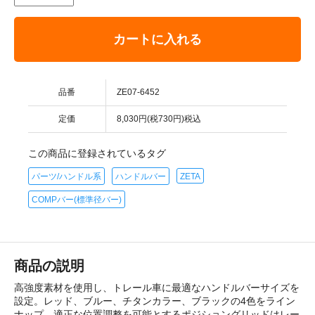
カートに入れる
品番
ZE07-6452
定価
8,030円(税730円)税込
この商品に登録されているタグ
パーツ/ハンドル系
ハンドルバー
ZETA
COMPバー(標準径バー)
商品の説明
高強度素材を使用し、トレール車に最適なハンドルバーサイズを
設定。レッド、ブルー、チタンカラー、ブラックの4色をライン
ナップ。適正な位置調整を可能とするポジショングリッドはレー