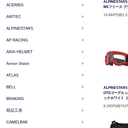
ALPINESTAR
ACERBIS
MXフリース ブ
14,480円(税1,3
AIRTEC
ALPINESTARS
AP RACING
ARAI HELMET
Armor Vision
ATLAS
BELL
ALPINESTARS 
OTGゴーグル 
ックホワイト（
BRAKING
8,160円(税742
部品工房
CAMELBAK