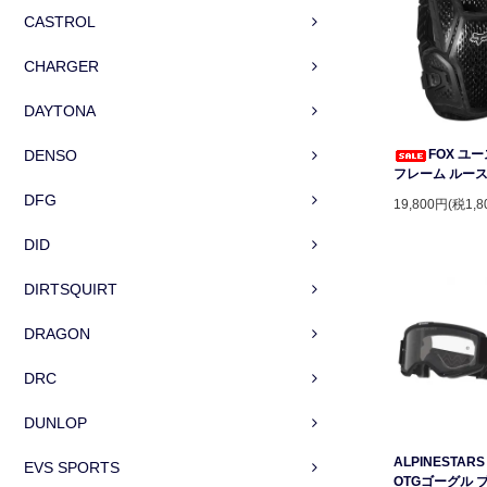
CASTROL
CHARGER
DAYTONA
DENSO
FOX ユ
フレーム ルー
DFG
19,800円(税1,8
DID
DIRTSQUIRT
DRAGON
DRC
DUNLOP
ALPINESTARS 
EVS SPORTS
OTGゴーグル 