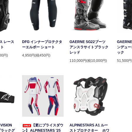
ース レース
DFG インナープロテクタ
GAERNE SG22ブーツ
GAERNE
スト
ーエルボー ショート
アンスラサイトブラック
ンデュー
レッド
ック
00円)
4,950円(税450円)
110,000円(税10,000円)
51,500円
VISION
【更にプライスダウ
ALPINESTARS A1 ルー
ブラックグ
ン】 ALPINESTARS ’25
ストプロテクター ホワ