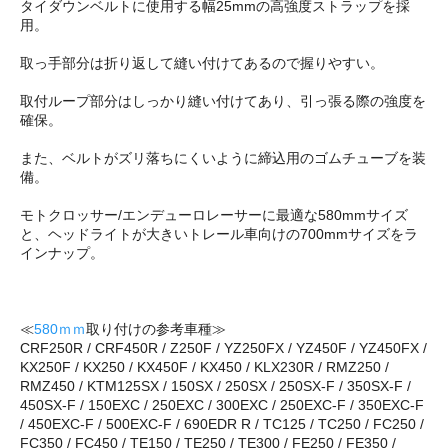
タイダウンベルトに使用する幅25mmの高強度ストラップを採
用。
取っ手部分は折り返して縫い付けてあるので握りやすい。
取付ループ部分はしっかり縫い付けてあり、引っ張る際の強度を
確保。
また、ベルトがズリ落ちにくいように締込用のゴムチューブを装
備。
モトクロッサー/エンデューロレーサーに最適な580mmサイズ
と、ヘッドライトが大きいトレール車向けの700mmサイズをラ
インナップ。
≪
580ｍｍ
取り付けの参考車種≫
CRF250R / CRF450R / Z250F / YZ250FX / YZ450F / YZ450FX /
KX250F / KX250 / KX450F / KX450 / KLX230R / RMZ250 /
RMZ450 / KTM125SX / 150SX / 250SX / 250SX-F / 350SX-F /
450SX-F / 150EXC / 250EXC / 300EXC / 250EXC-F / 350EXC-F
/ 450EXC-F / 500EXC-F / 690EDR R / TC125 / TC250 / FC250 /
FC350 / FC450 / TE150 / TE250 / TE300 / FE250 / FE350 /