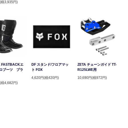
(税3,935円)
 FASTBACKエ
DF スタンド/フロアマッ
ZETA チェーンガイド TT-
ロブーツ ブラ
ト FOX
R125LWE用
4,620円(税420円)
10,690円(税972円)
(税4,682円)