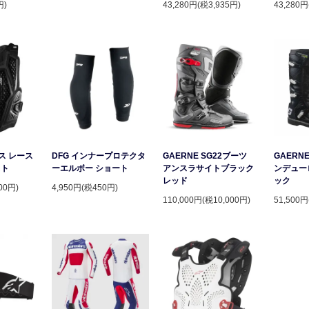
円)
43,280円(税3,935円)
43,280円
ース レース
DFG インナープロテクタ
GAERNE SG22ブーツ
GAERNE
スト
ーエルボー ショート
アンスラサイトブラック
ンデュー
レッド
ック
00円)
4,950円(税450円)
110,000円(税10,000円)
51,500円