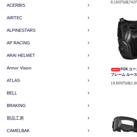
8,160円(税742
ACERBIS
AIRTEC
ALPINESTARS
AP RACING
ARAI HELMET
Armor Vision
FOX ユ
フレーム ルー
ATLAS
19,800円(税1,8
BELL
BRAKING
部品工房
CAMELBAK