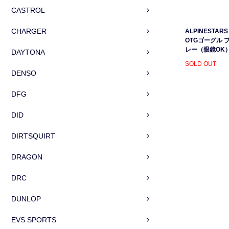
CASTROL
CHARGER
ALPINESTARS 
OTGゴーグル 
レー（眼鏡OK
DAYTONA
SOLD OUT
DENSO
DFG
DID
DIRTSQUIRT
DRAGON
DRC
DUNLOP
EVS SPORTS