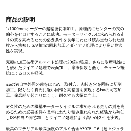
商品の説明
1/1000mmオーダーの超精密切削加工。原理的にセンターの穴の
偏心をゼロとすることに成功。モーターサイクルに求められる走
りの質を高めるための必要条件を長年にわたり積み重ねられた経
験から熟知しISA独自の同芯加工とダイアノ処理により高い耐久
性を実現。
究極の加工技術アルマイト処理の20倍の強度。さらに耐摩耗性に
も優れたダイアノ処理で表面加工。摩擦係数も低く、チェーン抵
抗によるロスを軽減。
isaの独自性外周の歯をはじめ、取付穴、肉抜き穴を同時に切削
加工。限りなく真円に近い回転と高精度を実現するisaの同芯加
工。偏磨耗が起こりにくく、耐久性も大幅に向上。
耐久性のための機構モーターサイクルに求められる走りの質を高
めるための必要条件を長年にわたり積み重ねられた経験から熟知
しISA独自の同芯加工とダイアノ処理により高い耐久性を実現。
最高のマテリアル最高強度のアルミ合金A7075-Ｔ6（超々ジュラ