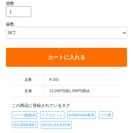
個数
歯数
カートに入れる
品番
K-101
定価
13,200円(税1,200円)税込
この商品に登録されているタグ
パーツ/駆動系
スプロケット
KAWASAKI車用
リア用
ISA SPROKET
(K101) KX,KXF用