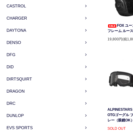
CASTROL
CHARGER
FOX ユ
DAYTONA
フレーム ルー
19,800円(税1,8
DENSO
DFG
DID
DIRTSQUIRT
DRAGON
DRC
ALPINESTARS 
OTGゴーグル 
DUNLOP
レー（眼鏡OK
EVS SPORTS
SOLD OUT