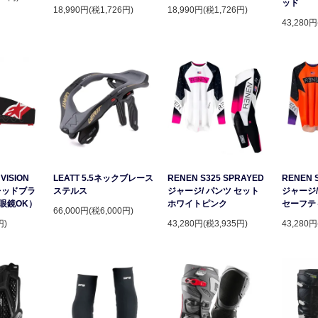
ッド
18,990円(税1,726円)
18,990円(税1,726円)
43,280円
VISION
LEATT 5.5ネックブレース
RENEN S325 SPRAYED
RENEN 
レッドブラ
ステルス
ジャージ/ パンツ セット
ジャージ/
眼鏡OK）
ホワイトピンク
セーフテ
66,000円(税6,000円)
円)
43,280円(税3,935円)
43,280円