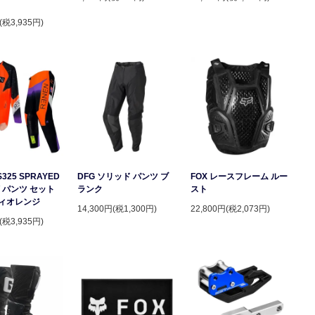
(税3,935円)
S325 SPRAYED
DFG ソリッド パンツ ブ
FOX レースフレーム ルー
 パンツ セット
ランク
スト
ィオレンジ
14,300円(税1,300円)
22,800円(税2,073円)
(税3,935円)