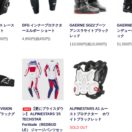
ース レース
DFG インナープロテクタ
GAERNE SG22ブーツ
GAERNE
スト
ーエルボー ショート
アンスラサイトブラック
ンデュー
レッド
ック
00円)
4,950円(税450円)
110,000円(税10,000円)
51,500円
VISION
【更にプライスダウ
ALPINESTARS A1 ルー
ブラックグ
ン】 ALPINESTARS ’25
ストプロテクター ホワ
）
TECHSTAR
イトブラックレッド
Fortitude（REDBUD
SOLD OUT
LE） ジャージパンツセッ