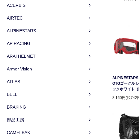
ACERBIS
AIRTEC
ALPINESTARS
AP RACING
ARAI HELMET
Armor Vision
ALPINESTARS 
ATLAS
OTGゴーグル 
ックホワイト（
BELL
8,160円(税742
BRAKING
部品工房
CAMELBAK