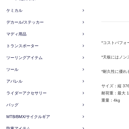
ケミカル
デカール/ステッカー
マディ用品
*コストパフォ
トランスポーター
*天板にはノン
ツーリングアイテム
ツール
*耐久性に優れ
アパレル
サイズ：縦 376m
ライダーアクセサリー
耐荷重：最大 15
重量：4kg
バッグ
MTB/BMX/サイクルギア
防寒アイテム