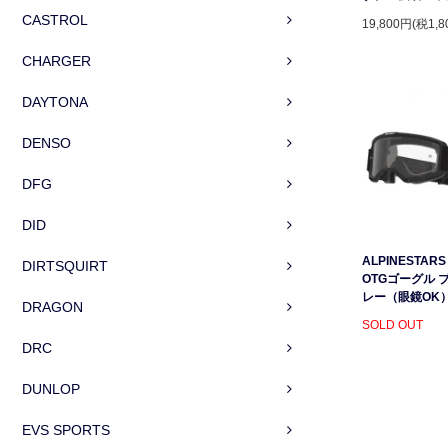
CASTROL
19,800円(税1,8
CHARGER
DAYTONA
DENSO
DFG
DID
ALPINESTARS 
DIRTSQUIRT
OTGゴーグル 
レー（眼鏡OK
DRAGON
SOLD OUT
DRC
DUNLOP
EVS SPORTS