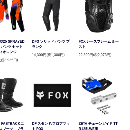
S325 SPRAYED
DFG ソリッド パンツ ブ
FOX レースフレーム ルー
 パンツ セット
ランク
スト
ィオレンジ
14,300円(税1,300円)
22,800円(税2,073円)
(税3,935円)
 FASTBACKエ
DF スタンド/フロアマッ
ZETA チェーンガイド TT-
ロブーツ ブラ
ト FOX
R125LWE用