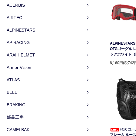
ACERBIS
AIRTEC
ALPINESTARS
AP RACING
ALPINESTARS 
OTGゴーグル 
ックホワイト（
ARAI HELMET
8,160円(税742
Armor Vision
ATLAS
BELL
BRAKING
部品工房
CAMELBAK
FOX ユ
フレーム ルー