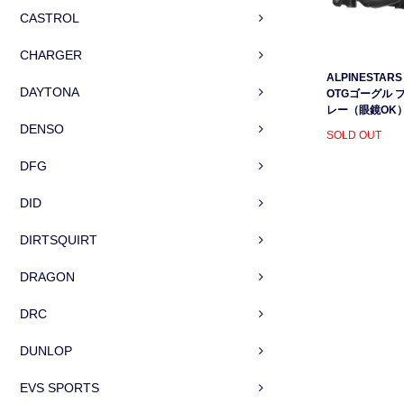
CASTROL
CHARGER
ALPINESTARS 
DAYTONA
OTGゴーグル 
レー（眼鏡OK
DENSO
SOLD OUT
DFG
DID
DIRTSQUIRT
DRAGON
DRC
DUNLOP
EVS SPORTS