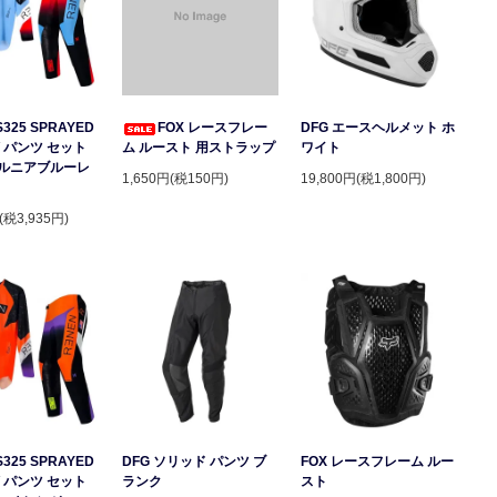
S325 SPRAYED
FOX レースフレー
DFG エースヘルメット ホ
 パンツ セット
ム ルースト 用ストラップ
ワイト
ルニアブルーレ
1,650円(税150円)
19,800円(税1,800円)
(税3,935円)
S325 SPRAYED
DFG ソリッド パンツ ブ
FOX レースフレーム ルー
 パンツ セット
ランク
スト