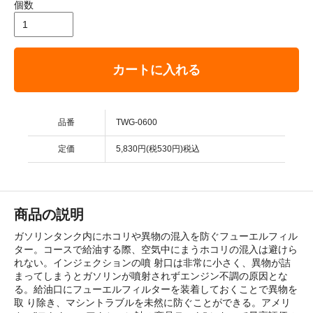
個数
カートに入れる
品番
TWG-0600
定価
5,830円(税530円)税込
商品の説明
ガソリンタンク内にホコリや異物の混入を防ぐフューエルフィル
ター。コースで給油する際、空気中にまうホコリの混入は避けら
れない。インジェクションの噴 射口は非常に小さく、異物が詰
まってしまうとガソリンが噴射されずエンジン不調の原因とな
る。給油口にフューエルフィルターを装着しておくことで異物を
取 り除き、マシントラブルを未然に防ぐことができる。アメリ