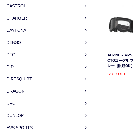
CASTROL
CHARGER
DAYTONA
DENSO
DFG
ALPINESTARS 
OTGゴーグル 
レー（眼鏡OK
DID
SOLD OUT
DIRTSQUIRT
DRAGON
DRC
DUNLOP
EVS SPORTS