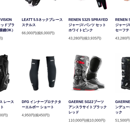
VISION
LEATT 5.5ネックブレース
RENEN S325 SPRAYED
RENEN 
レッドブラ
ステルス
ジャージ/ パンツ セット
ジャージ/
眼鏡OK）
ホワイトピンク
セーフテ
66,000円(税6,000円)
円)
43,280円(税3,935円)
43,280円
ース レース
DFG インナープロテクタ
GAERNE SG22ブーツ
GAERNE
スト
ーエルボー ショート
アンスラサイトブラック
ンデュー
レッド
ック
00円)
4,950円(税450円)
110,000円(税10,000円)
51,500円