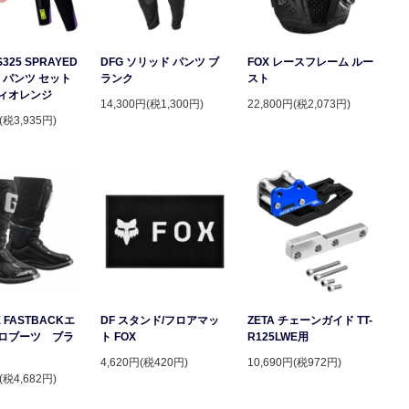
S325 SPRAYED
DFG ソリッド パンツ ブ
FOX レースフレーム ルー
 パンツ セット
ランク
スト
ィオレンジ
14,300円(税1,300円)
22,800円(税2,073円)
(税3,935円)
 FASTBACKエ
DF スタンド/フロアマッ
ZETA チェーンガイド TT-
ロブーツ ブラ
ト FOX
R125LWE用
4,620円(税420円)
10,690円(税972円)
(税4,682円)