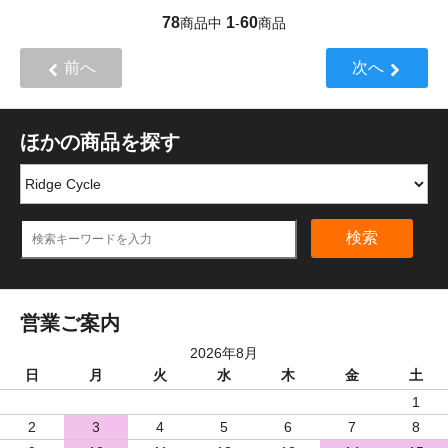
78
1
60
商品中
-
商品
前へ
次へ
ほかの商品を探す
検索
営業ご案内
2026年8月
日
月
火
水
木
金
土
1
2
3
4
5
6
7
8